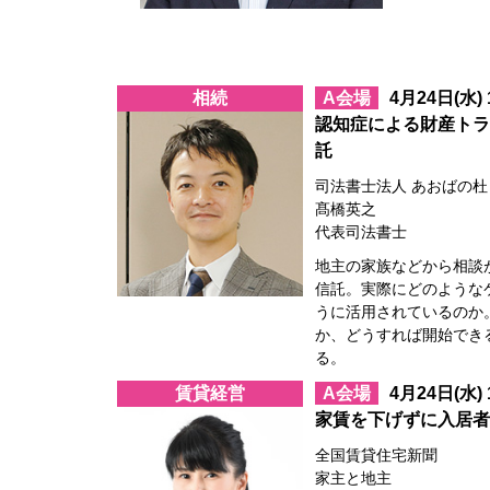
相続
A会場
4月24日(水)
認知症による財産トラ
託
司法書士法人 あおばの杜
髙橋英之
代表司法書士
地主の家族などから相談
信託。実際にどのような
うに活用されているのか
か、どうすれば開始でき
る。
賃貸経営
A会場
4月24日(水)
家賃を下げずに入居者
全国賃貸住宅新聞
家主と地主