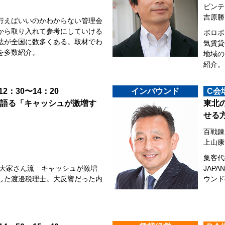
ビンテ
吉原勝
行えばいいのかわからない管理会
から取り入れて参考にしていける
ボロボ
法が全国に数多くある。取材でわ
気賃貸
を多数紹介。
地域の
紹介。
 12：30〜14：20
インバウンド
C会
語る「キャッシュが激増す
東北
せる
百戦錬
上山康
集客代
士大家さん流 キャッシュが激増
JAP
した渡邊税理士。大反響だった内
ウンド