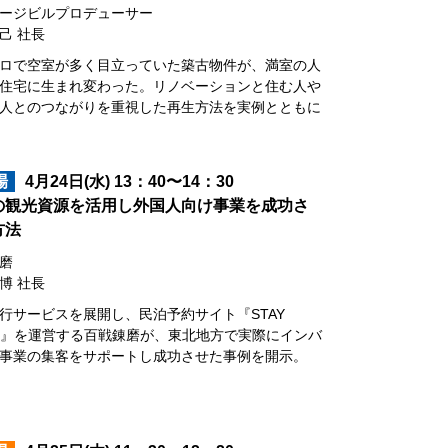
ージビルプロデューサー
己 社長
ロで空室が多く目立っていた築古物件が、満室の人
住宅に生まれ変わった。リノベーションと住む人や
人とのつながりを重視した再生方法を実例とともに
場
4月24日(水) 13：40〜14：30
の観光資源を活用し外国人向け事業を成功さ
方法
磨
博 社長
行サービスを展開し、民泊予約サイト『STAY
AN』を運営する百戦錬磨が、東北地方で実際にインバ
事業の集客をサポートし成功させた事例を開示。