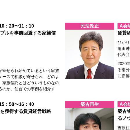
 10：20〜11：10
民法改正
A会
ブルを事前回避する家族信
賃貸
ひかり
亀田紳
代表弁
202
る部分
が寄せられ始めているという家族
に影響
ケースで相談が寄せられ、どのよ
。家族信託とはどういうものなの
るのか。仙台での事例を紹介す
 15：50〜16：40
築古再生
A会
を獲得する賃貸経営戦略
築古
るノ
吉原住