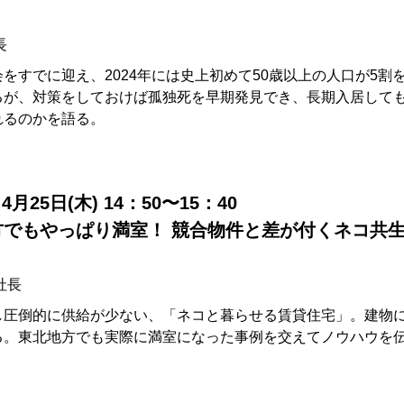
長
をすでに迎え、2024年には史上初めて50歳以上の人口が5
るが、対策をしておけば孤独死を早期発見でき、長期入居して
れるのかを語る。
4月25日(木) 14：50〜15：40
方でもやっぱり満室！ 競合物件と差が付くネコ共
社長
し圧倒的に供給が少ない、「ネコと暮らせる賃貸住宅」。建物
る。東北地方でも実際に満室になった事例を交えてノウハウを