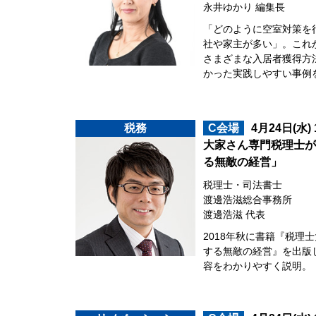
永井ゆかり 編集長
「どのように空室対策を
社や家主が多い」。これ
さまざまな入居者獲得方
かった実践しやすい事例
税務
C会場
4月24日(水)
大家さん専門税理士が
る無敵の経営」
税理士・司法書士
渡邊浩滋総合事務所
渡邊浩滋 代表
2018年秋に書籍『税理
する無敵の経営』を出版
容をわかりやすく説明。