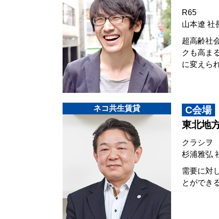
R65
山本遼 社
超高齢社会
クも高ま
に変えら
ネコ共生賃貸
C会場
東北地
クラシヲ
杉浦雅弘 
需要に対
とができ