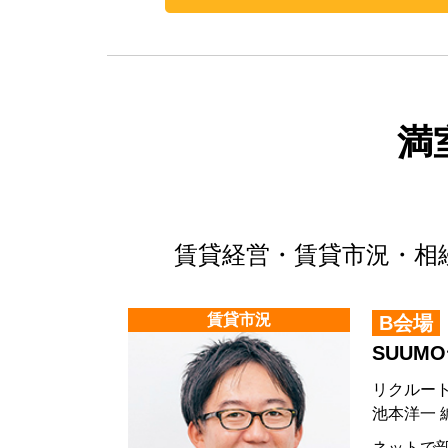
満
賃貸経営・賃貸市況・相
賃貸市況
B会場
SUU
リクルート
池本洋一 
ネットで