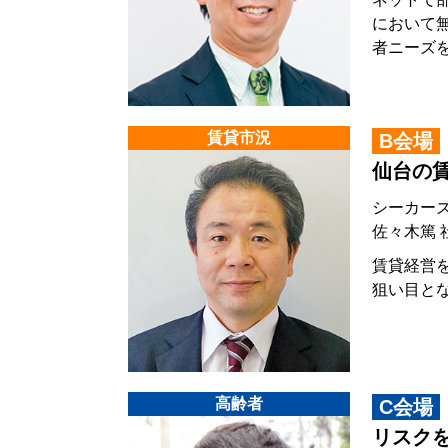
において
者ニーズ
賃貸市況
B会場
仙台の
シーカー
佐々木篤 
賃貸経営
狙い目と
高齢者
C会場
リスク