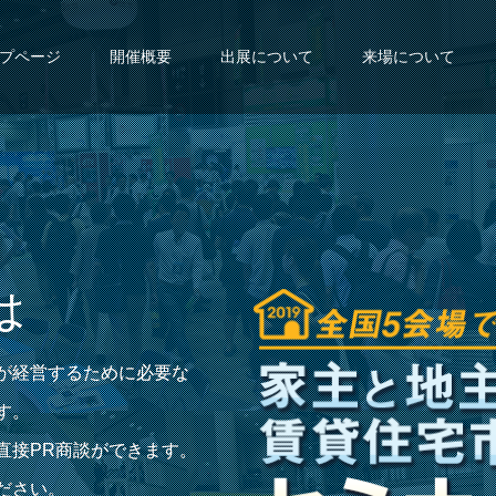
プページ
開催概要
出展について
来場について
は
が経営するために必要な
す。
直接PR商談ができます。
ださい。